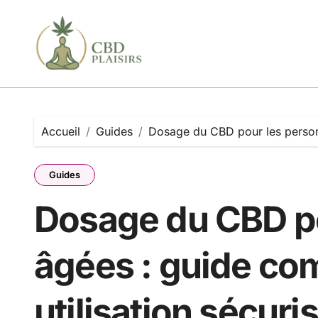
Passer
au
contenu
Accueil
Guides
Dosage du CBD pour les personn
Guides
Dosage du CBD p
âgées : guide co
utilisation sécuri