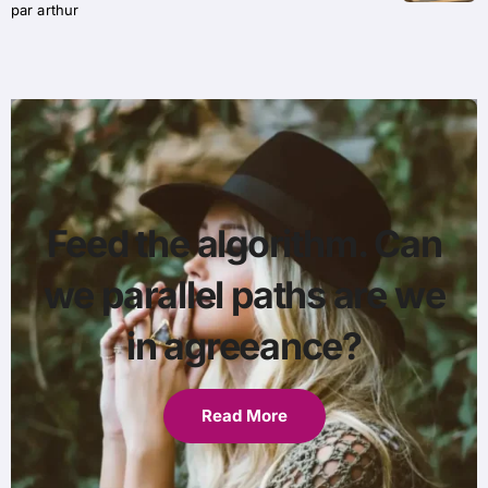
par arthur
Feed the algorithm. Can
we parallel paths are we
in agreeance?
Read More