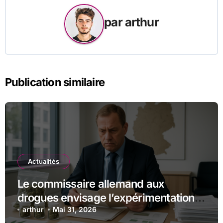
par
arthur
Publication similaire
Actualités
Le commissaire allemand aux
drogues envisage l’expérimentation
des magasins pilotes de cannabis
arthur
Mai 31, 2026