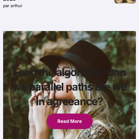
par arthur
Feed the algorithm. Can
we parallel paths are we
in agreeance?
Read More