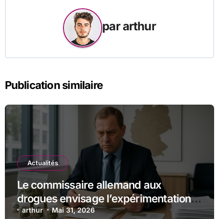
par
arthur
Publication similaire
Actualités
Le commissaire allemand aux
drogues envisage l’expérimentation
des magasins pilotes de cannabis
arthur
Mai 31, 2026